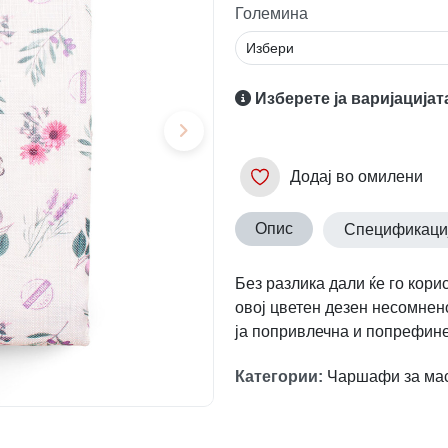
Големина
Изберете ја варијацијат
Додај во омилени
Опис
Спецификаци
Без разлика дали ќе го кори
овој цветен дезен несомнен
ја попривлечна и попрефине
Категории
:
Чаршафи за ма