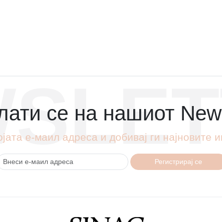
SLET
ати се на нашиот News
ојата е-маил адреса и добивај ги најновите
Регистрирај се