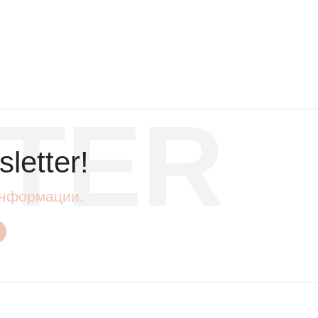
TER
letter!
 информации.