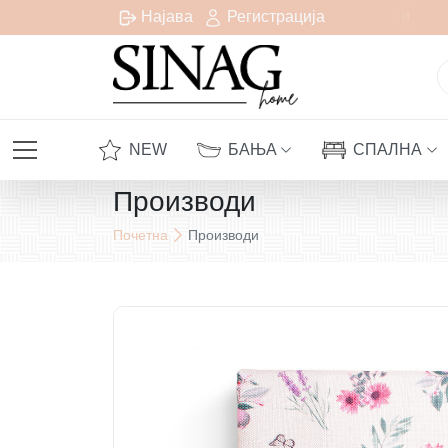
Бесплатна испорака за сите нарачки над 1000 денари
Најава
Регистрација
NEW
БАЊА
СПАЛНА
Производи
Почетна
Производи