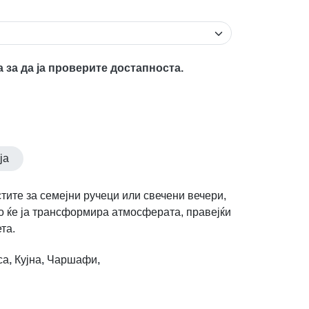
а за да ја проверите достапноста.
ја
стите за семејни ручеци или свечени вечери,
о ќе ја трансформира атмосферата, правејќи
та.
са
,
Кујна
,
Чаршафи
,