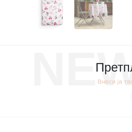
NEW
Претпл
Внеси ја тв