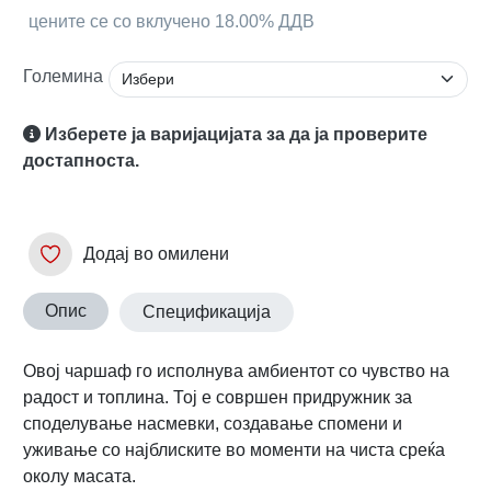
цените се со вклучено 18.00% ДДВ
Големина
Изберете ја варијацијата за да ја проверите
достапноста.
Додај во омилени
Опис
Спецификација
Овој чаршаф го исполнува амбиентот со чувство на
радост и топлина. Тој е совршен придружник за
споделување насмевки, создавање спомени и
уживање со најблиските во моменти на чиста среќа
околу масата.