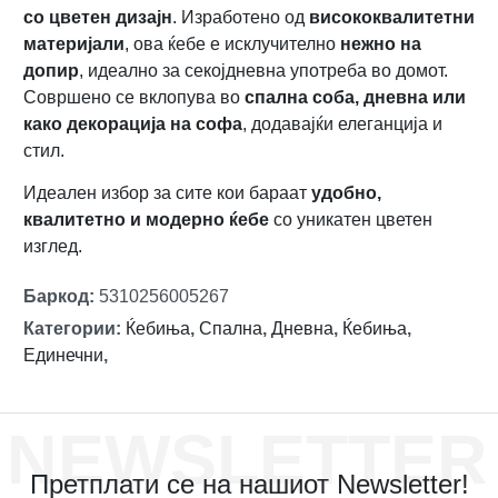
со цветен дизајн
. Изработено од
висококвалитетни
материјали
, ова ќебе е исклучително
нежно на
допир
, идеално за секојдневна употреба во домот.
Совршено се вклопува во
спална соба, дневна или
како декорација на софа
, додавајќи елеганција и
стил.
Идеален избор за сите кои бараат
удобно,
квалитетно и модерно ќебе
со уникатен цветен
изглед.
Баркод
:
5310256005267
Категории
:
Ќебиња
,
Спална
,
Дневна
,
Ќебиња
,
Единечни
,
NEWSLETTER
Претплати се на нашиот Newsletter!