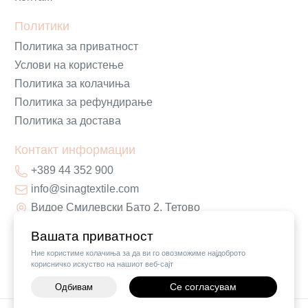
Политики
Политика за приватност
Услови на користење
Политика за колачиња
Политика за рефундирање
Политика за достава
Контакт информации
+389 44 352 900
info@sinagtextile.com
Видое Смилевски Бато 2, Тетово
Вашата приватност
Ние користиме колачиња за да ви го овозможиме најдоброто
корисничко искуство на нашиот веб-сајт
Се согласувам
Одбивам