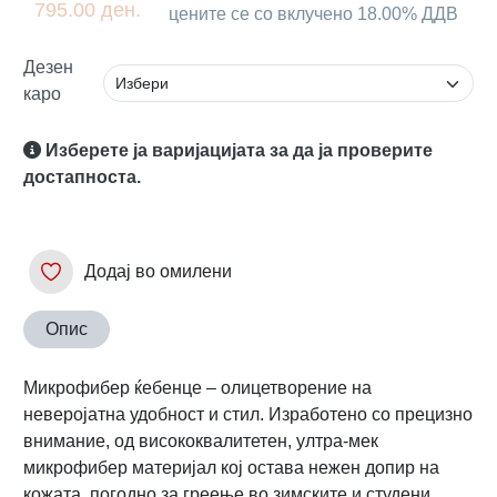
795.00 ден.
цените се со вклучено 18.00% ДДВ
Дезен
каро
Изберете ја варијацијата за да ја проверите
достапноста.
Додај во омилени
Опис
Mикрофибер ќебенце – олицетворение на
неверојатна удобност и стил. Изработено со прецизно
внимание, од висококвалитетен, ултра-мек
микрофибер материјал кој остава нежен допир на
кожата, погодно за греење во зимските и студени