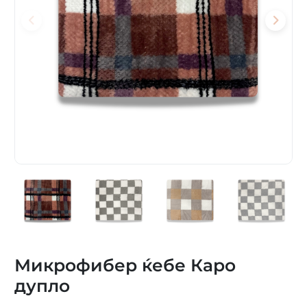
Микрофибер ќебе Каро
дупло