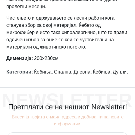
пролетни месеци.
Чистењето и одржувањето се лесни работи кога
станува збор за овој материјал. Ќебето од
микрофибер е исто така хипоалергично, што го прави
одличен избор за оние со кои се чуствителни на
материјали од животинско потекло.
Димензија:
200х230см
Категории
:
Ќебиња
,
Спална
,
Дневна
,
Ќебиња
,
Дупли
,
NEWSLETTER
Претплати се на нашиот Newsletter!
Внеси ја твојата е-маил адреса и добивај ги најновите
информации.