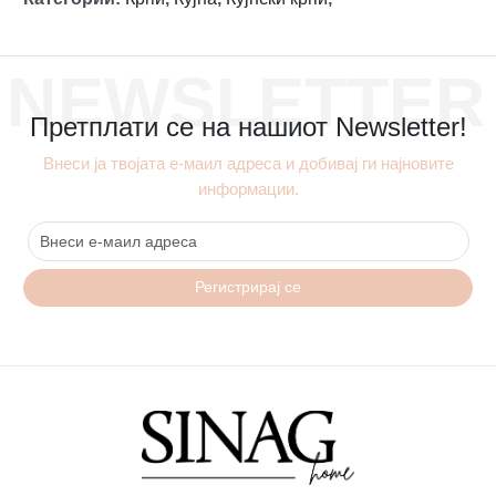
NEWSLETTER
Претплати се на нашиот Newsletter!
Внеси ја твојата е-маил адреса и добивај ги најновите
информации.
Регистрирај се