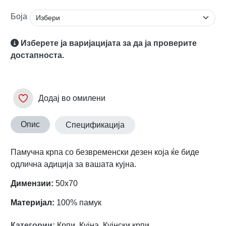
Боја
Изберете ја варијацијата за да ја проверите
достапноста.
Додај во омилени
Опис
Спецификација
Памучна крпа со безвременски дезен која ќе биде
одлична адиција за вашата кујна.
Димензии:
50х70
Материјал:
100% памук
Категории
:
Крпи
,
Кујна
,
Кујнски крпи
,