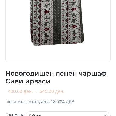
Новогодишен ленен чаршаф
Сиви ирваси
400.00 ден.
-
540.00 ден.
цените се со вклучено 18.00% ДДВ
Големина