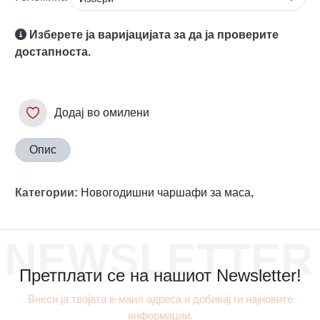
Изберете ја варијацијата за да ја проверите
достапноста.
Додај во омилени
Опис
Категории
:
Новогодишни чаршафи за маса
,
NEWSLETTER
Претплати се на нашиот Newsletter!
Внеси ја твојата е-маил адреса и добивај ги најновите
информации.