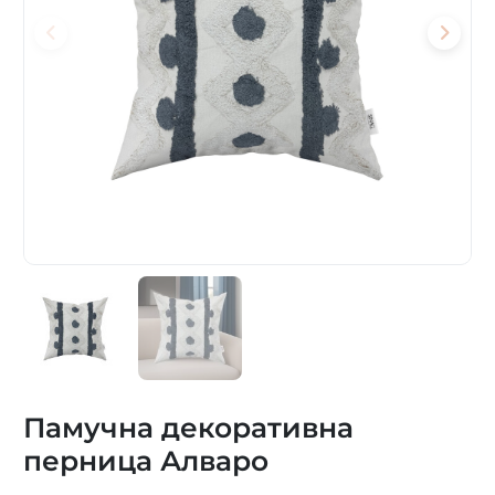
Памучна декоративна
перница Алваро