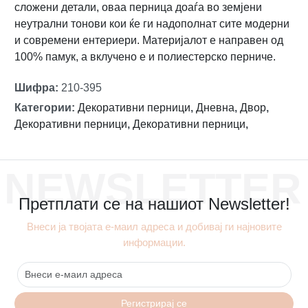
сложени детали, оваа перница доаѓа во земјени
неутрални тонови кои ќе ги надополнат сите модерни
и современи ентериери. Материјалот е направен од
100% памук, а вклучено е и полиестерско перниче.
Шифра
:
210-395
Категории
:
Декоративни перници
,
Дневна
,
Двор
,
Декоративни перници
,
Декоративни перници
,
NEWSLETTER
Претплати се на нашиот Newsletter!
Внеси ја твојата е-маил адреса и добивај ги најновите
информации.
Регистрирај се