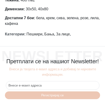
Тежина:
400 г/м2
Димензии:
30х50, 40х80
Достапни 7 бои:
бела, крем, сива, зелена, розе, лила,
кафена
Категории
:
Пешкири
,
Бања
,
За лице
,
NEWSLETTER
Претплати се на нашиот Newsletter!
Внеси ја твојата е-маил адреса и добивај ги најновите
информации.
Регистрирај се