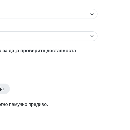
а за да ја проверите достапноста.
ја
етно памучно предиво.