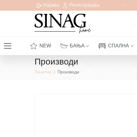
Бесплатна испорака за сите нарачки над 1000 денари
Најава
Регистрација
NEW
БАЊА
СПАЛНА
Производи
Почетна
Производи