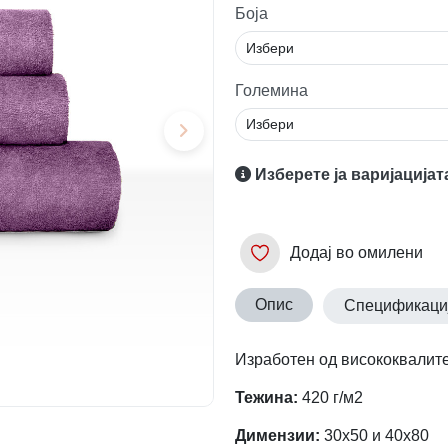
Боја
Големина
Изберете ја варијацијат
Додај во омилени
Опис
Спецификаци
Изработен од висококвалит
Тежина:
420 г/м2
Димензии:
30х50 и 40х80