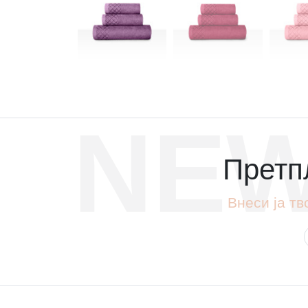
NEW
Претпл
Внеси ја тв