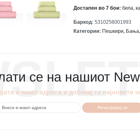
Достапен во 7 бои:
бела, ка
Баркод
:
5310256001993
Категории
:
Пешкири
,
Бања
SLET
ати се на нашиот News
ојата е-маил адреса и добивај ги најновите
Регистрирај се