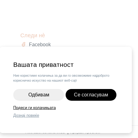
Следи нè
Facebook
Instagram
,
Вашата приватност
Ние користиме колачиња за да ви го овозможиме најдоброто
корисничко искуство на нашиот веб-сајт
Одбивам
Се согласувам
Подеси ги колачињата
Дознај повеќе
Поставки за колачиња
|
Пријави проблем