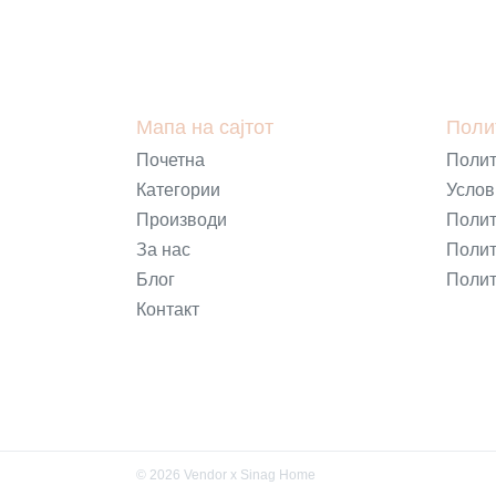
Мапа на сајтот
Поли
Почетна
Полит
Категории
Услов
Производи
Полит
За нас
Полит
Блог
Полит
Контакт
©
2026
Vendor x
Sinag Home