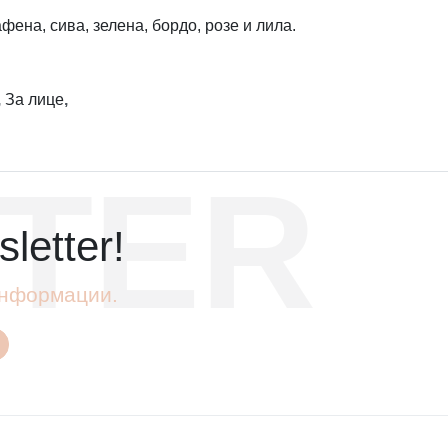
фена, сива, зелена, бордо, розе и лила.
,
За лице
,
TER
letter!
 информации.