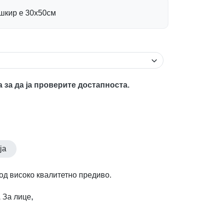
ешкир е 30х50см
а за да ја проверите достапноста.
ја
д високо квалитетно предиво.
,
За лице
,