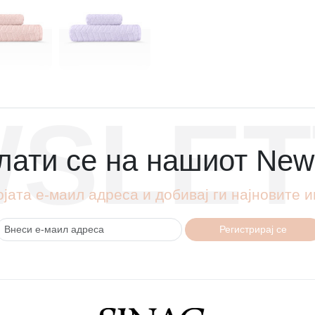
SLET
ати се на нашиот News
ојата е-маил адреса и добивај ги најновите
Регистрирај се