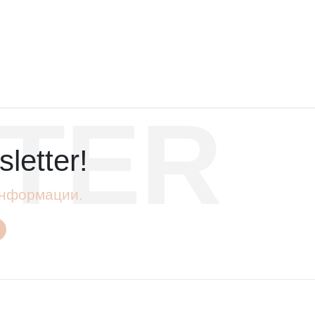
TER
letter!
 информации.