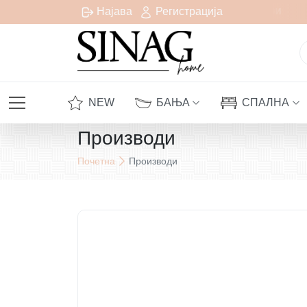
Бесплатна испорака за сите нарачки над 1000 денари
Најава
Регистрација
NEW
БАЊА
СПАЛНА
Производи
Почетна
Производи