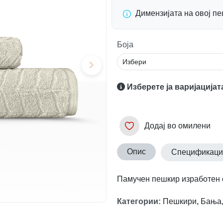
Димензијата на овој п
Боја
Изберете ја варијацијат
Додај во омилени
Опис
Спецификаци
Памучен пешкир изработен о
Категории
:
Пешкири
,
Бања