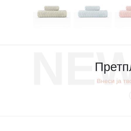
NEW
Претпл
Внеси ја тв