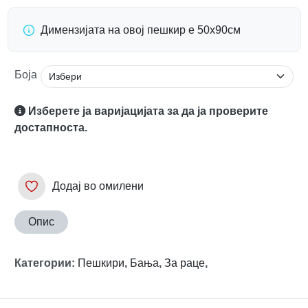
Димензијата на овој пешкир е 50x90см
Боја
Изберете ја варијацијата за да ја проверите
достапноста.
Додај во омилени
Опис
Категории
:
Пешкири
,
Бања
,
За раце
,