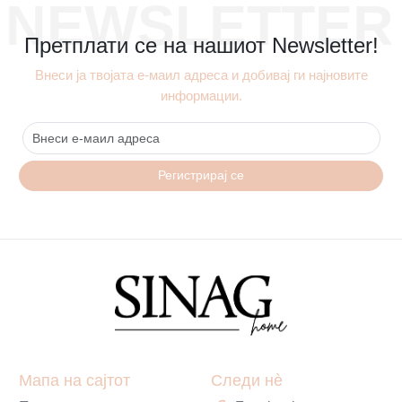
NEWSLETTER
Претплати се на нашиот Newsletter!
Внеси ја твојата е-маил адреса и добивај ги најновите
информации.
Регистрирај се
Мапа на сајтот
Следи нè