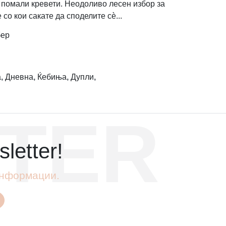
а помали кревети. Неодоливо лесен избор за
со кои сакате да споделите сѐ...
бер
а
,
Дневна
,
Ќебиња
,
Дупли
,
TER
letter!
 информации.