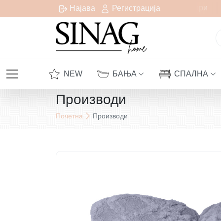
Бесплатна испорака за сите нарачки над 1000 денари
Најава
Регистрација
NEW
БАЊА
СПАЛНА
Производи
Почетна
Производи