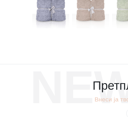
NEW
Претпл
Внеси ја тв