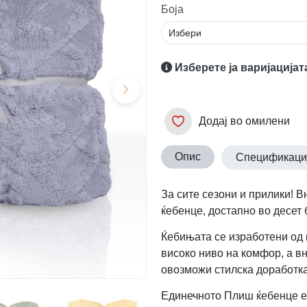
Боја
Изберете ја варијацијат
Додај во омилени
Опис
Спецификаци
За сите сезони и прилики! 
ќебенце, достапно во десет 
Ќебињата се изработени од 
високо ниво на комфор, а в
овозможи стилска доработка
Единечното Плиш ќебенце е 