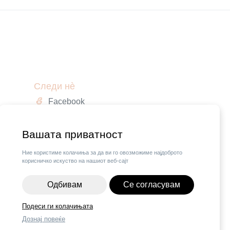
Следи нè
Facebook
Instagram
,
Вашата приватност
Ние користиме колачиња за да ви го овозможиме најдоброто
корисничко искуство на нашиот веб-сајт
Одбивам
Се согласувам
Подеси ги колачињата
Дознај повеќе