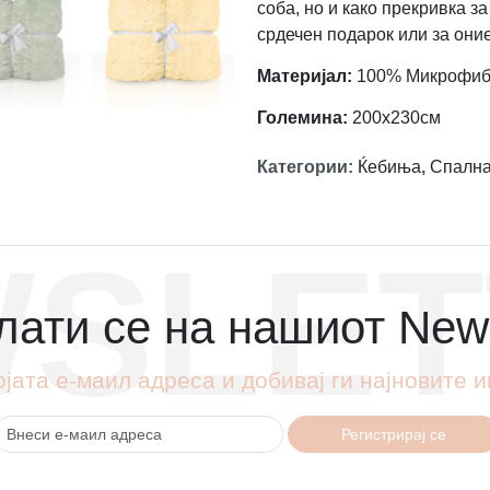
соба, но и како прекривка з
срдечен подарок или за оние 
Материјал:
100% Микрофи
Големина:
200x230см
Категории
:
Ќебиња
,
Спалн
SLET
ати се на нашиот News
ојата е-маил адреса и добивај ги најновите
Регистрирај се