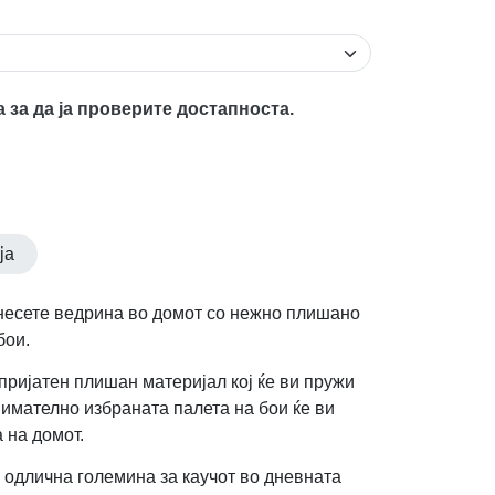
а за да ја проверите достапноста.
ја
Внесете ведрина во домот со нежно плишано
бои.
пријатен плишан материјал кој ќе ви пружи
нимателно избраната палета на бои ќе ви
 на домот.
одлична големина за каучот во дневната