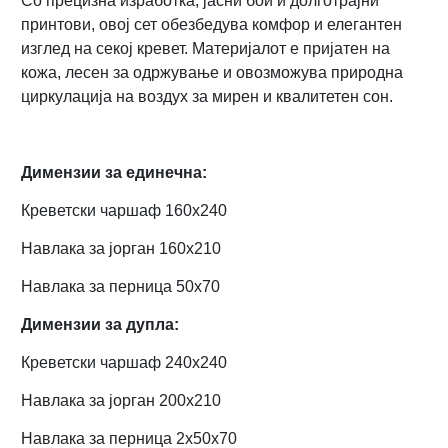
Со прецизна изработка, јасни бои и долготрајни
принтови, овој сет обезбедува комфор и елегантен
изглед на секој кревет. Материјалот е пријатен на
кожа, лесен за одржување и овозможува природна
циркулација на воздух за мирен и квалитетен сон.
Димензии за единечна:
Креветски чаршаф 160х240
Навлака за јорган 160х210
Навлака за перница 50х70
Димензии за дупла:
Креветски чаршаф 240х240
Навлака за јорган 200х210
Навлака за перница 2x50х70