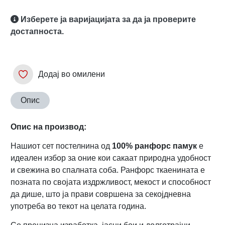
Изберете ја варијацијата за да ја проверите
достапноста.
Додај во омилени
Опис
Опис на производ:
Нашиот сет постелнина од
100% ранфорс памук
е
идеален избор за оние кои сакаат природна удобност
и свежина во спалната соба. Ранфорс ткаенината е
позната по својата издржливост, мекост и способност
да дише, што ја прави совршена за секојдневна
употреба во текот на целата година.