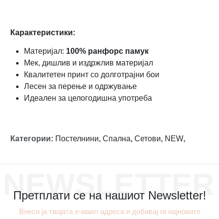
Карактеристики:
Материјал:
100% ранфорс памук
Мек, дишлив и издржлив материјал
Квалитетен принт со долготрајни бои
Лесен за перење и одржување
Идеален за целогодишна употреба
Категории
:
Постелнини
,
Спална
,
Сетови
,
NEW
,
NEWSLETTER
Претплати се на нашиот Newsletter!
Внеси ја твојата е-маил адреса и добивај ги најновите