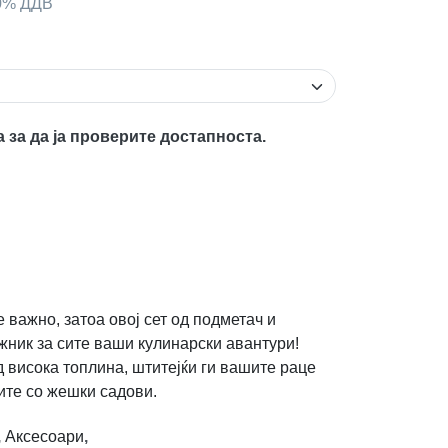
00% ДДВ
а за да ја проверите достапноста.
е важно, затоа овој сет од подметач и
ник за сите ваши кулинарски авантури!
 висока топлина, штитејќи ги вашите раце
ите со жешки садови.
,
Аксесоари
,