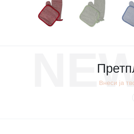
NEW
Претпл
Внеси ја тв