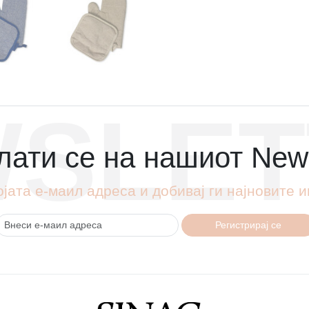
SLET
ати се на нашиот News
ојата е-маил адреса и добивај ги најновите
Регистрирај се