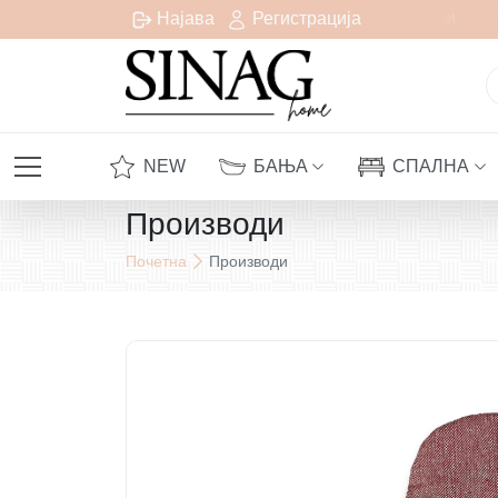
Бесплатна испорака за сите нарачки над 1000 денари
Најава
Регистрација
NEW
БАЊА
СПАЛНА
Производи
Почетна
Производи