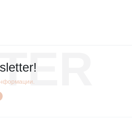
TER
letter!
 информации.