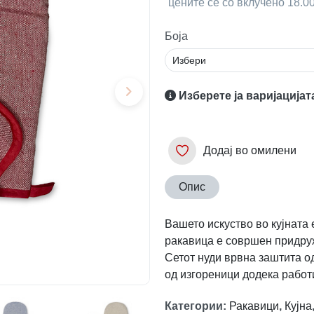
цените се со вклучено 18.
Боја
Изберете ја варијацијат
Додај во омилени
Опис
Вашето искуство во кујната 
ракавица е совршен придруж
Сетот нуди врвна заштита од
од изгореници додека работ
Категории
:
Ракавици
,
Кујна