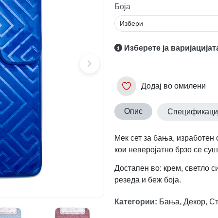
Боја
Изберете ја варијацијат
Додај во омилени
Опис
Спецификаци
Мек сет за бања, изработен
кои неверојатно брзо се суш
Достапен во: крем, светло с
резеда и беж боја.
Категории
:
Бања
,
Декор
,
Ст