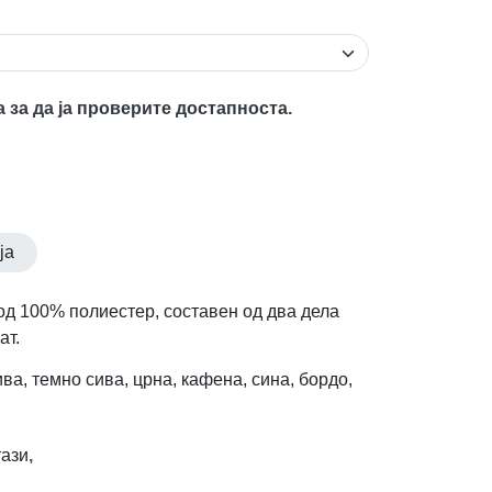
а за да ја проверите достапноста.
ја
 од 100% полиестер, составен од два дела
ат.
ива, темно сива, црна, кафена, сина, бордо,
ази
,