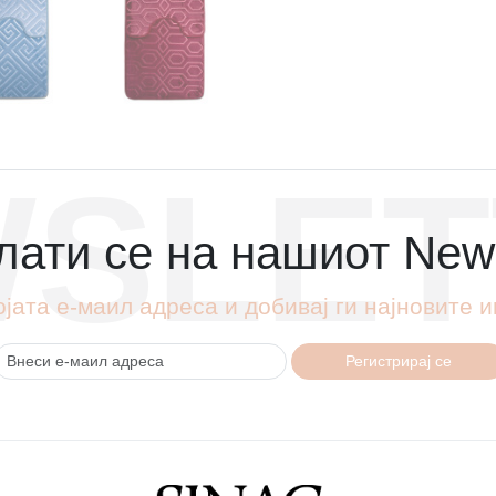
SLET
ати се на нашиот News
ојата е-маил адреса и добивај ги најновите
Регистрирај се