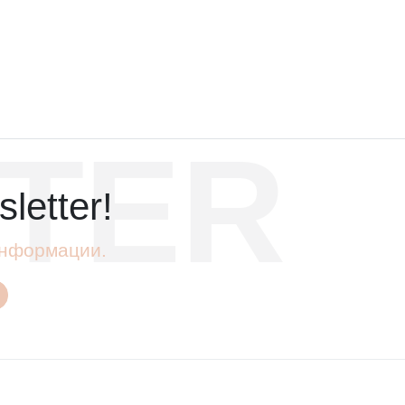
TER
letter!
 информации.