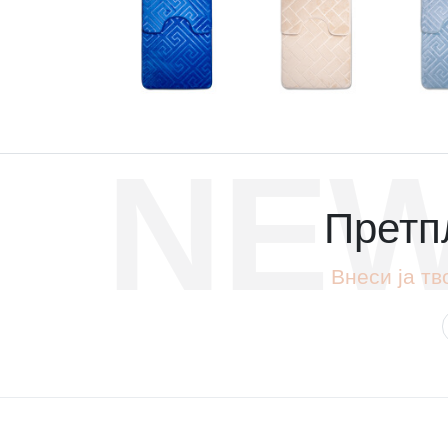
NEW
Претпл
Внеси ја тв