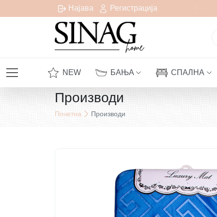
есплатна испорака за сите нарачки над 1000 денари
Најава
Регистрација
NEW
БАЊА
СПАЛНА
Производи
Почетна
Производи