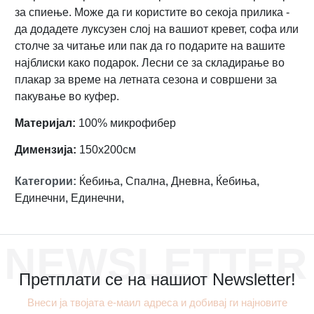
за спиење. Може да ги користите во секоја прилика -
да додадете луксузен слој на вашиот кревет, софа или
столче за читање или пак да го подарите на вашите
најблиски како подарок. Лесни се за складирање во
плакар за време на летната сезона и совршени за
пакување во куфер.
Материјал:
100% микрофибер
Димензија:
150х200см
Категории
:
Ќебиња
,
Спална
,
Дневна
,
Ќебиња
,
Единечни
,
Единечни
,
NEWSLETTER
Претплати се на нашиот Newsletter!
Внеси ја твојата е-маил адреса и добивај ги најновите