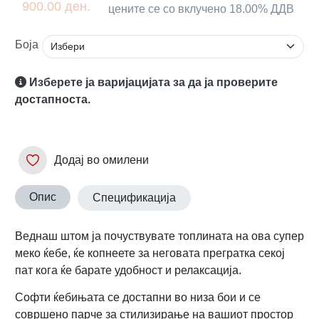
900.00 ден.
цените се со вклучено 18.00% ДДВ
Боја
Изберете ја варијацијата за да ја проверите
достапноста.
Додај во омилени
Опис
Спецификација
Веднаш штом ја почуствувате топлината на ова супер
меко ќебе, ќе копнеете за неговата прегратка секој
пат кога ќе барате удобност и релаксација.
Софти ќебињата се достапни во низа бои и се
совршено парче за стилизирање на вашиот простор