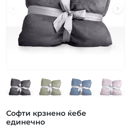
Софти крзнено ќебе
единечно