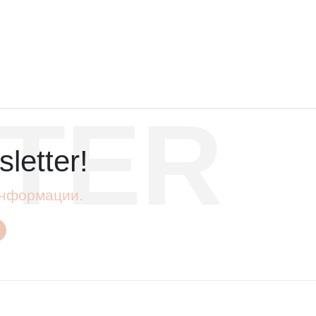
TER
letter!
 информации.