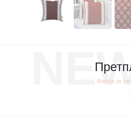
NEW
Претпл
Внеси ја тв