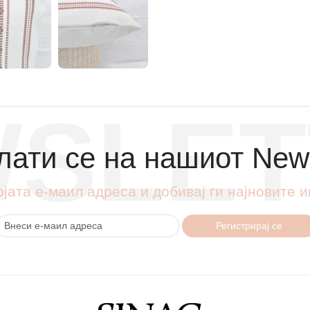
SLET
ати се на нашиот News
ојата е-маил адреса и добивај ги најновите
Регистрирај се