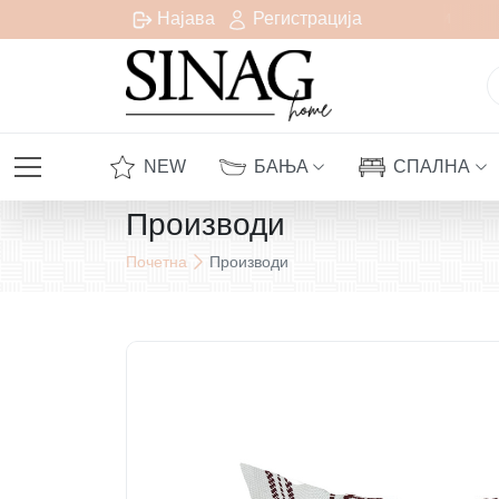
есплатна испорака за сите нарачки над 1000 денари
Најава
Регистрација
NEW
БАЊА
СПАЛНА
Производи
Почетна
Производи