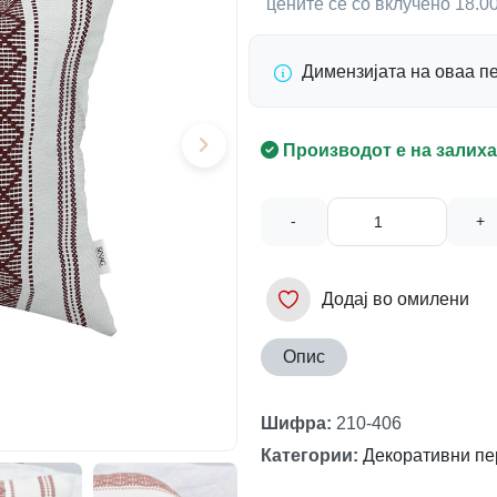
цените се со вклучено 18.
Димензијата на оваа п
Производот е на залиха
-
+
Додај во омилени
Опис
Шифра
:
210-406
Категории
:
Декоративни пе