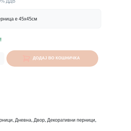
00% ДДВ
ерница е 45х45см
!
ДОДАЈ ВО КОШНИЧКА
рници
,
Дневна
,
Двор
,
Декоративни перници
,