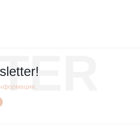
TER
letter!
 информации.