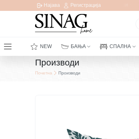
Бесплатна испорака за сите нарачки над 1000 денари
Најава
Регистрација
NEW
БАЊА
СПАЛНА
Производи
Почетна
Производи