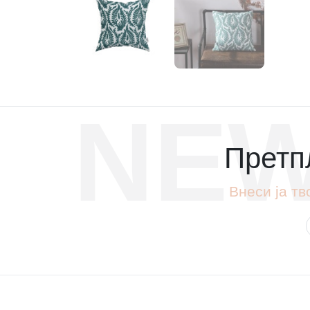
NEW
Претпл
Внеси ја тв