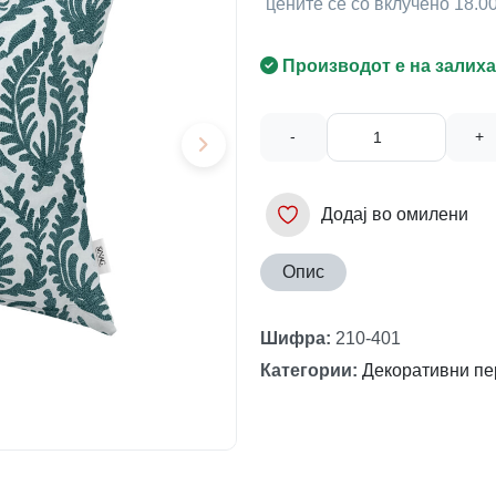
цените се со вклучено 18.
Производот е на залиха
-
+
Додај во омилени
Опис
Шифра
:
210-401
Категории
:
Декоративни пе