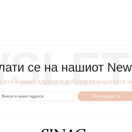
SLET
ати се на нашиот News
ојата е-маил адреса и добивај ги најновите
Регистрирај се