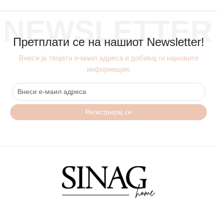
NEWSLETTER
Претплати се на нашиот Newsletter!
Внеси ја твојата е-маил адреса и добивај ги најновите
информации.
Регистрирај се