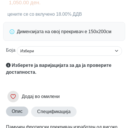
1,050.00 ден.
цените се со вклучено 18.00% ДДВ
Димензијата на овој прекривач е 150х200см
Боја
Изберете ја варијацијата за да ја проверите
достапноста.
Додај во омилени
Опис
Спецификација
Памучен фротирски прекривач изработен од високо