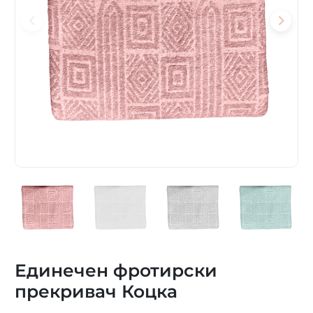
Единечен фротирски
прекривач Коцка