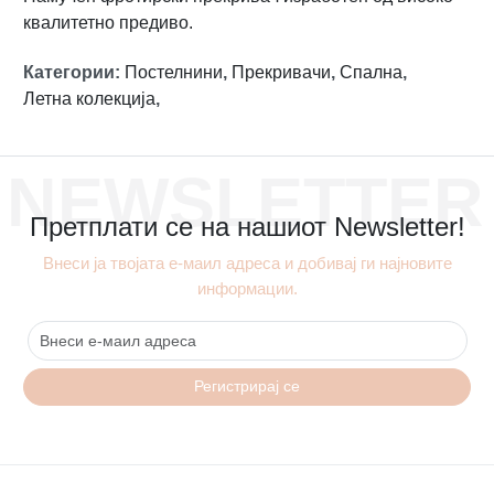
квалитетно предиво.
Категории
:
Постелнини
,
Прекривачи
,
Спална
,
Летна колекција
,
NEWSLETTER
Претплати се на нашиот Newsletter!
Внеси ја твојата е-маил адреса и добивај ги најновите
информации.
Регистрирај се