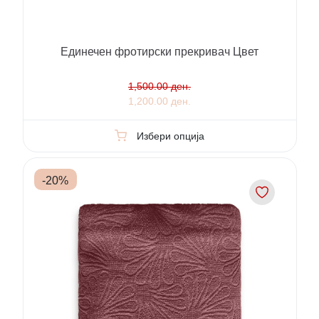
Единечен фротирски прекривач Цвет
1,500.00 ден.
1,200.00 ден.
Избери опција
-
20
%