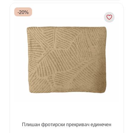
-
20
%
Плишан фротирски прекривач единечен