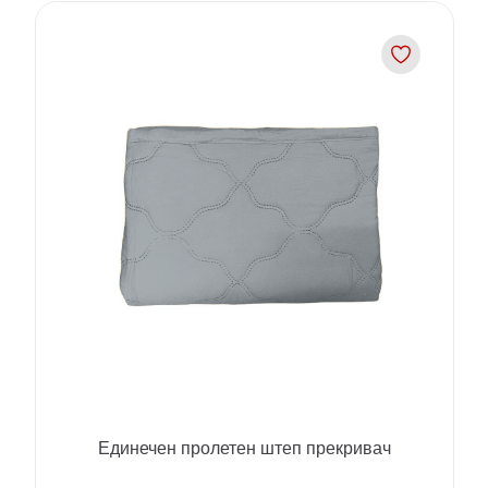
Единечен пролетен штеп прекривач