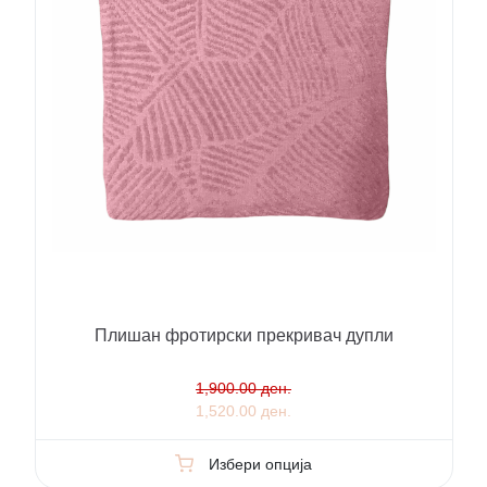
Плишан фротирски прекривач дупли
1,900.00 ден.
1,520.00 ден.
Избери опција