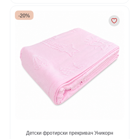
-
20
%
Детски фротирски прекривач Уникорн