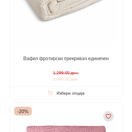
Вафел фротирски прекривач единечен
1,299.00 ден.
1,040.00 ден.
Избери опција
-
20
%