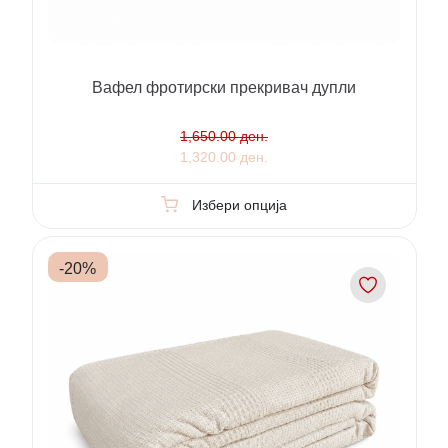
Вафел фротирски прекривач дупли
1,650.00 ден.
1,320.00 ден.
Избери опција
-
20
%