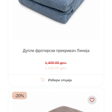
Дупли фротирски прекривач Линија
1,400.00 ден.
1,120.00 ден.
Избери опција
-
20
%