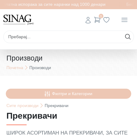
 испорака за сите нарачки над 1000 денари
Бесплатна ис
0
Производи
Почетна
Производи
Филтри и Категории
Сите
производи
Прекривачи
Прекривачи
ШИРОК АСОРТИМАН НА ПРЕКРИВАЧИ, ЗА СИТЕ