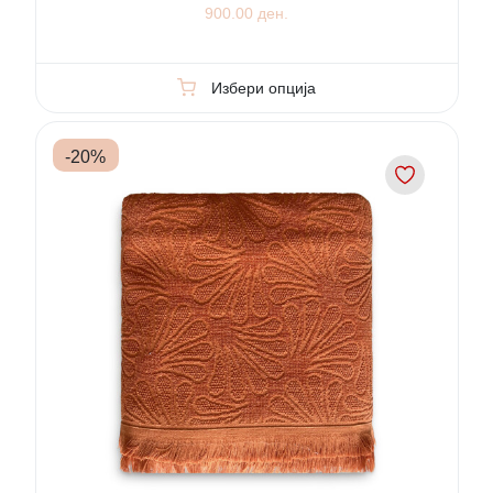
900.00 ден.
Избери опција
-
20
%