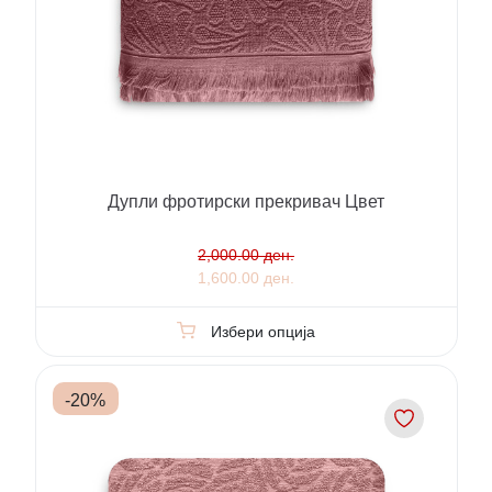
Дупли фротирски прекривач Цвет
2,000.00 ден.
1,600.00 ден.
Избери опција
-
20
%