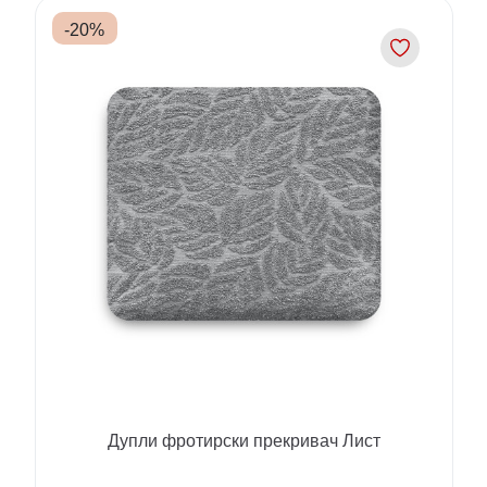
-
20
%
Дупли фротирски прекривач Лист