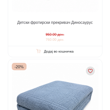
Детски фротирски прекривач Диносаурус
950.00 ден.
760.00 ден.
Додај во кошничка
-
20
%