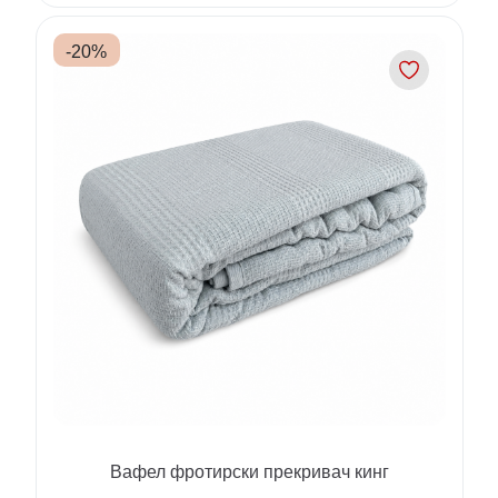
-
20
%
Вафел фротирски прекривач кинг