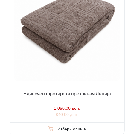
Единечен фротирски прекривач Линија
1,050.00 ден.
840.00 ден.
Избери опција