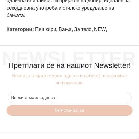
одлична впивливост и пријатен на допир, идеален за
секојдневна употреба и стилско уредување на
бањата.
Категории
:
Пешкири
,
Бања
,
За тело
,
NEW
,
NEWSLETTER
Претплати се на нашиот Newsletter!
Внеси ја твојата е-маил адреса и добивај ги најновите
информации.
Регистрирај се