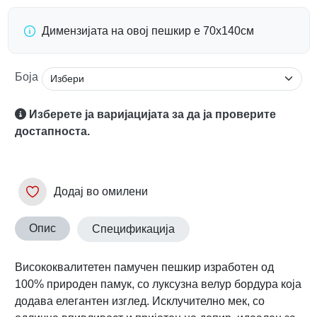
Димензијата на овој пешкир е 70х140см
Боја
Изберете ја варијацијата за да ја проверите
достапноста.
Додај во омилени
Опис
Спецификација
Висококвалитетен памучен пешкир изработен од
100% природен памук, со луксузна велур бордура која
додава елегантен изглед. Исклучително мек, со