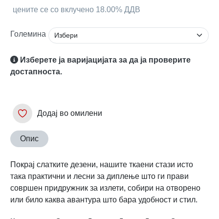
цените се со вклучено 18.00% ДДВ
Големина
Изберете ја варијацијата за да ја проверите
достапноста.
Додај во омилени
Опис
Покрај слатките дезени, нашите ткаени стази исто
така практични и лесни за диплење што ги прави
совршен придружник за излети, собири на отворено
или било каква авантура што бара удобност и стил.