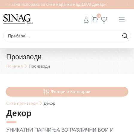
тна испорака за сите нарачки над 1000 денари
Бесплатна
0
Производи
Почетна
Производи
Филтри и Категории
Сите
производи
Декор
Декор
УНИКАТНИ ПАРЧИЊА ВО РАЗЛИЧНИ БОИ И