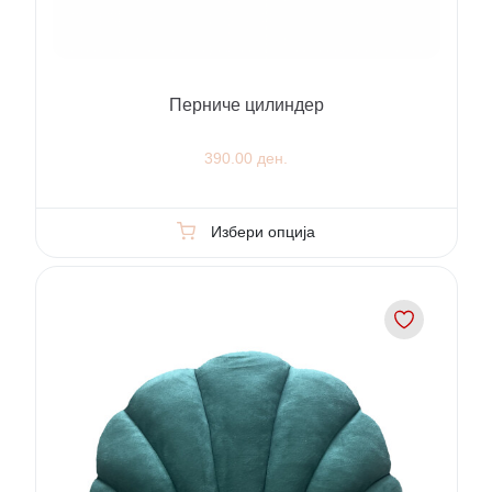
Перниче цилиндер
390.00 ден.
Избери опција