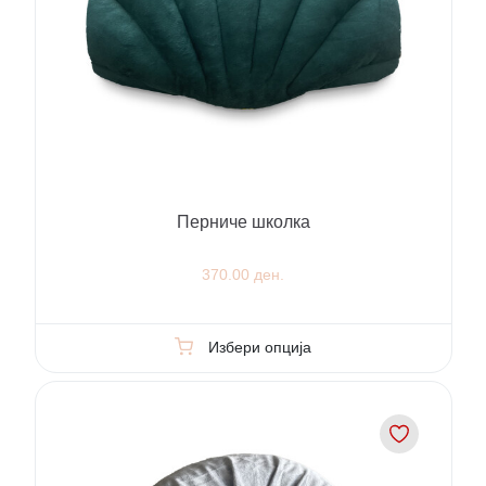
Перниче школка
370.00 ден.
Избери опција