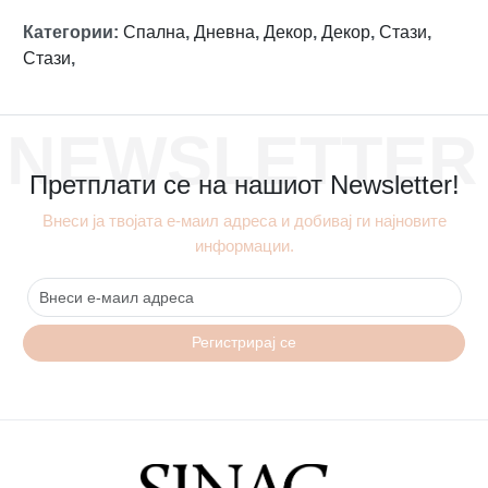
Категории
:
Спална
,
Дневна
,
Декор
,
Декор
,
Стази
,
Стази
,
NEWSLETTER
Претплати се на нашиот Newsletter!
Внеси ја твојата е-маил адреса и добивај ги најновите
информации.
Регистрирај се