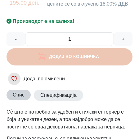
195.00 ден.
цените се со вклучено 18.00% ДДВ
Производот е на залиха!
-
+
ДОДАЈ ВО КОШНИЧКА
Додај во омилени
Опис
Спецификација
Сè што е потребно за удобен и стилски ентериер е
боја и уникатен дезен, а тоа најдобро може да се
постигне со оваа декоративна навлака за перница.
Лесни за оддржување, со одличен квалитет и