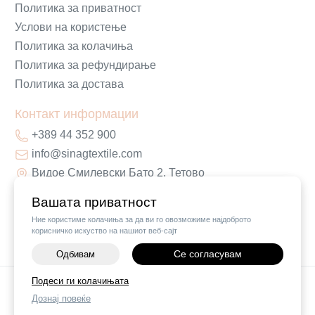
Политика за приватност
Услови на користење
Политика за колачиња
Политика за рефундирање
Политика за достава
Контакт информации
+389 44 352 900
info@sinagtextile.com
Видое Смилевски Бато 2, Тетово
Вашата приватност
Ние користиме колачиња за да ви го овозможиме најдоброто
корисничко искуство на нашиот веб-сајт
Се согласувам
Одбивам
-
+
Подеси ги колачињата
©
2026
Vendor x
Sinag Home
Дознај повеќе
ДОДАЈ ВО КОШНИЧКА
Поставки за колачиња
|
Пријави проблем