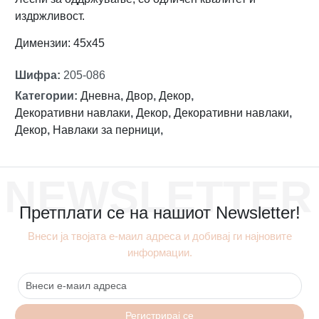
издржливост.
Димензии: 45х45
Шифра
:
205-086
Категории
:
Дневна
,
Двор
,
Декор
,
Декоративни навлаки
,
Декор
,
Декоративни навлаки
,
Декор
,
Навлаки за перници
,
NEWSLETTER
Претплати се на нашиот Newsletter!
Внеси ја твојата е-маил адреса и добивај ги најновите
информации.
Регистрирај се