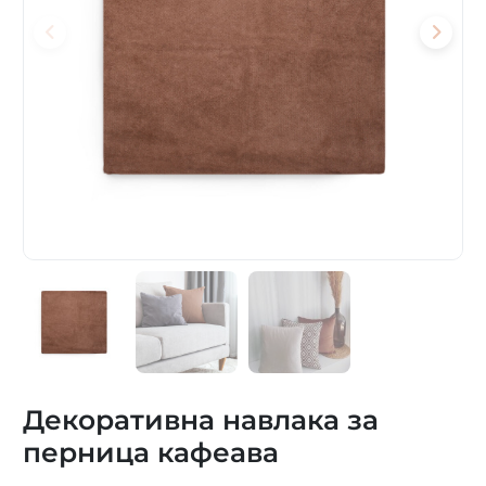
Декоративна навлака за
перница кафеава