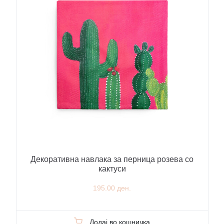
Декоративна навлака за перница розева со
кактуси
195.00 ден.
Додај во кошничка