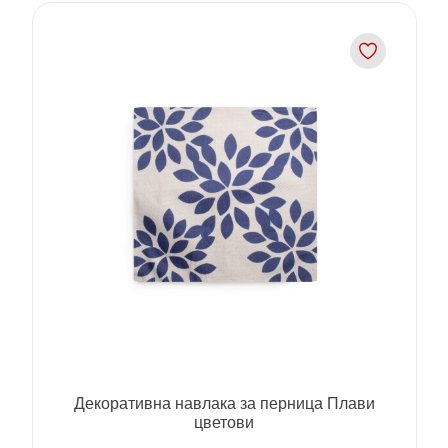
Декоративна навлака за перница Плави
цветови