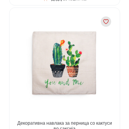
Декоративна навлака за перница со кактуси
во саксија