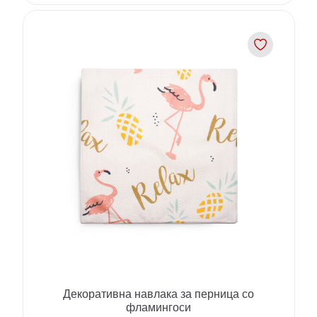
Декоративна навлака за перница со
фламингоси