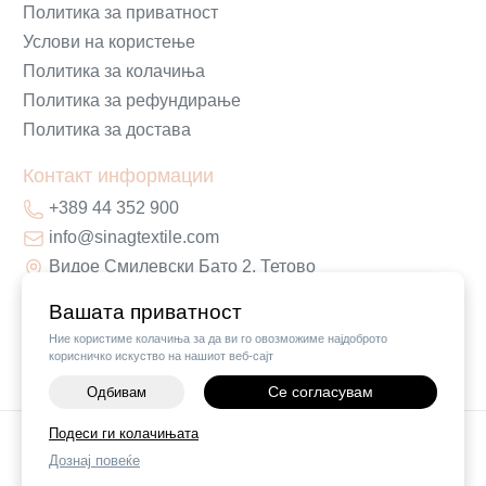
Политика за приватност
Услови на користење
Политика за колачиња
Политика за рефундирање
Политика за достава
Контакт информации
+389 44 352 900
info@sinagtextile.com
Видое Смилевски Бато 2, Тетово
Вашата приватност
Ние користиме колачиња за да ви го овозможиме најдоброто
корисничко искуство на нашиот веб-сајт
Се согласувам
Одбивам
-
+
Подеси ги колачињата
©
2026
Vendor x
Sinag Home
Дознај повеќе
ДОДАЈ ВО КОШНИЧКА
Поставки за колачиња
|
Пријави проблем