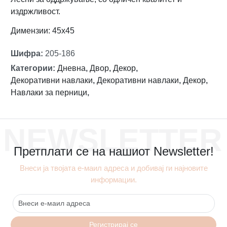
издржливост.
Димензии: 45х45
Шифра
:
205-186
Категории
:
Дневна
,
Двор
,
Декор
,
Декоративни навлаки
,
Декоративни навлаки
,
Декор
,
Навлаки за перници
,
NEWSLETTER
Претплати се на нашиот Newsletter!
Внеси ја твојата е-маил адреса и добивај ги најновите
информации.
Регистрирај се