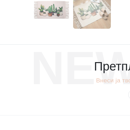
NEW
Претпл
Внеси ја тв