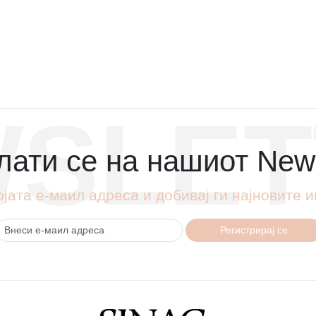
SLET
ати се на нашиот News
ојата е-маил адреса и добивај ги најновите
Регистрирај се