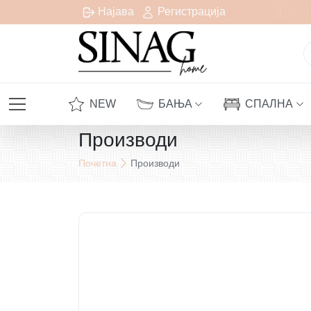
Бесплатна испорака за сите нарачки над 1000 денари
Најава
Регистрација
NEW
БАЊА
СПАЛНА
Производи
Почетна
Производи