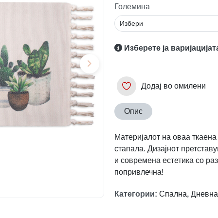
Големина
Изберете ја варијацијат
Додај во омилени
Опис
Материјалот на оваа ткаена
стапала. Дизајнот претстав
и современа естетика со ра
попривлечна!
Категории
:
Спална
,
Дневна