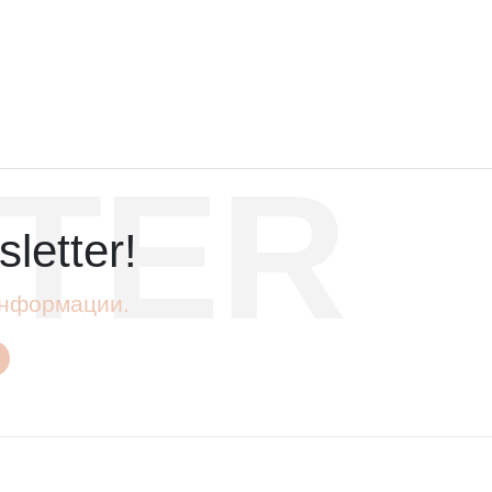
TER
letter!
 информации.