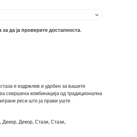
а за да ја проверите достапноста.
 стаза е издржлив и удобен за вашите
ува совршена комбинација од традиционална
зиграни реси што ја прави уште
,
Декор
,
Декор
,
Стази
,
Стази
,