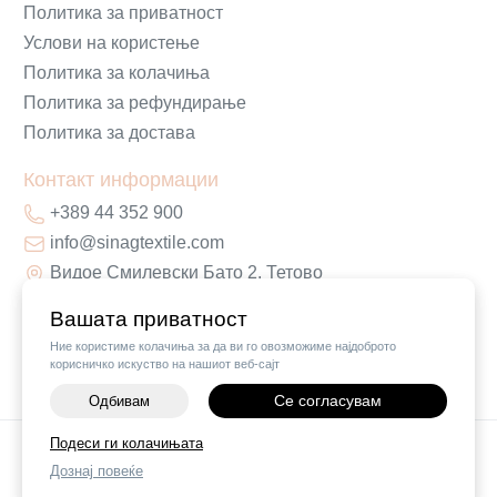
Политика за приватност
Услови на користење
Политика за колачиња
Политика за рефундирање
Политика за достава
Контакт информации
+389 44 352 900
info@sinagtextile.com
Видое Смилевски Бато 2, Тетово
Вашата приватност
Ние користиме колачиња за да ви го овозможиме најдоброто
корисничко искуство на нашиот веб-сајт
Се согласувам
Одбивам
-
+
Подеси ги колачињата
©
2026
Vendor x
Sinag Home
Дознај повеќе
ДОДАЈ ВО КОШНИЧКА
Поставки за колачиња
|
Пријави проблем