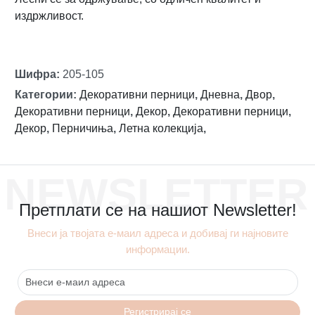
издржливост.
Шифра
:
205-105
Категории
:
Декоративни перници
,
Дневна
,
Двор
,
Декоративни перници
,
Декор
,
Декоративни перници
,
Декор
,
Перничиња
,
Летна колекција
,
NEWSLETTER
Претплати се на нашиот Newsletter!
Внеси ја твојата е-маил адреса и добивај ги најновите
информации.
Регистрирај се