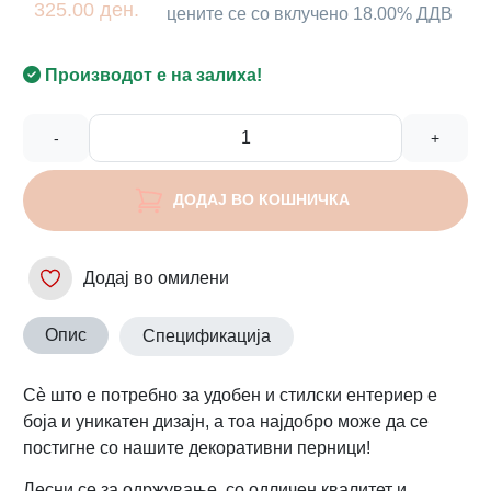
325.00 ден.
цените се со вклучено 18.00% ДДВ
Производот е на залиха!
-
+
ДОДАЈ ВО КОШНИЧКА
Додај во омилени
Опис
Спецификација
Сè што е потребно за удобен и стилски ентериер е
боја и уникатен дизајн, а тоа најдобро може да се
постигне со нашите декоративни перници!
Лесни се за одржување, со одличен квалитет и