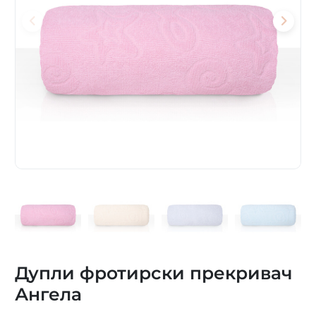
Дупли фротирски прекривач
Ангела