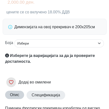
2,000.00 ден.
цените се со вклучено 18.00% ДДВ
Димензијата на овој прекривач е 200х205см
Боја
Изберете ја варијацијата за да ја проверите
достапноста.
Додај во омилени
Опис
Спецификација
Памучен фротирски прекривач изработен од високо