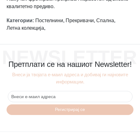
квалитетно предиво.
Категории
:
Постелнини
,
Прекривачи
,
Спална
,
Летна колекција
,
NEWSLETTER
Претплати се на нашиот Newsletter!
Внеси ја твојата е-маил адреса и добивај ги најновите
информации.
Регистрирај се