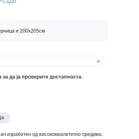
00% ДДВ
ерница е 200х205см
а за да ја проверите достапноста.
ја
ач изработен од висококвалитетно предиво.