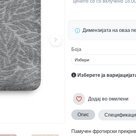
цените се со вклучено 18.
Димензијата на оваа п
Боја
Изберете ја варијацијат
Додај во омилени
Опис
Спецификаци
Памучен фротирски прекрив