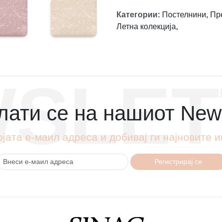
Категории
:
Постелнини
,
Пр
Летна колекција
,
SLET
ати се на нашиот News
ојата е-маил адреса и добивај ги најновите
Регистрирај се