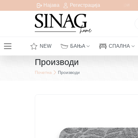
Бесплатна испорака за сите нарачки над 1000 денари
Најава
Регистрација
NEW
БАЊА
СПАЛНА
Производи
Почетна
Производи