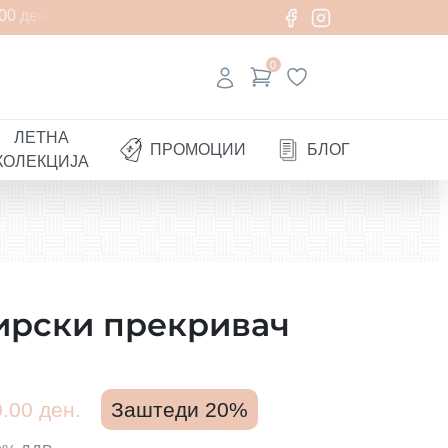
0 денари
0
ЛЕТНА
ПРОМОЦИИ
БЛОГ
КОЛЕКЦИЈА
ирски прекривач
.00 ден.
Заштеди 20%