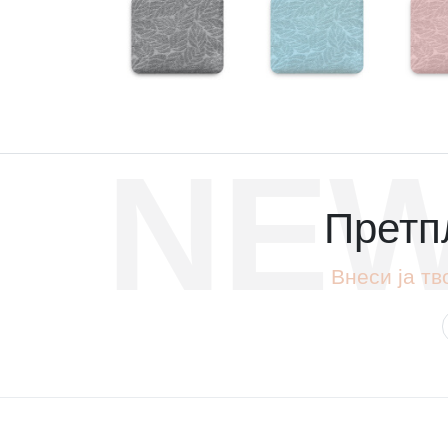
NEW
Претпл
Внеси ја тв