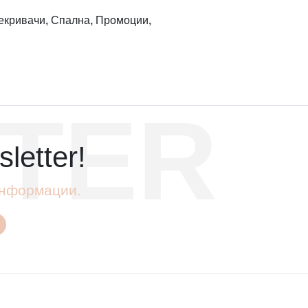
екривачи
,
Спална
,
Промоции
,
TER
letter!
 информации.