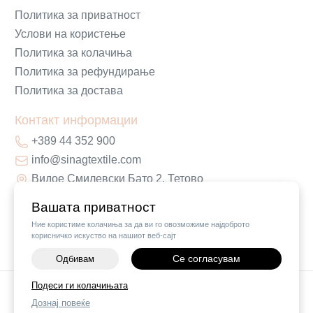
Политика за приватност
Услови на користење
Политика за колачиња
Политика за рефундирање
Политика за достава
Контакт информации
+389 44 352 900
info@sinagtextile.com
Видое Смилевски Бато 2, Тетово
Вашата приватност
Ние користиме колачиња за да ви го овозможиме најдоброто
корисничко искуство на нашиот веб-сајт
Се согласувам
Одбивам
Подеси ги колачињата
©
2026
Vendor x
Sinag Home
Дознај повеќе
Поставки за колачиња
|
Пријави проблем