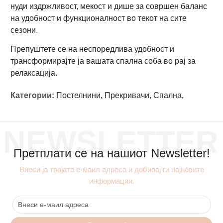
нуди издржливост, мекост и дише за совршен баланс
на удобност и функционалност во текот на сите
сезони.
Препуштете се на неспоредлива удобност и
трансформирајте ја вашата спална соба во рај за
релаксација.
Категории
:
Постелнини
,
Прекривачи
,
Спална
,
NEWSLETTER
Претплати се на нашиот Newsletter!
Внеси ја твојата е-маил адреса и добивај ги најновите
информации.