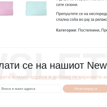
сите сезони.
Препуштете се на неспоредл
спална соба во рај за релак
Категории
:
Постелнини
,
Пр
SLET
ати се на нашиот News
ојата е-маил адреса и добивај ги најновите
Регистрирај се