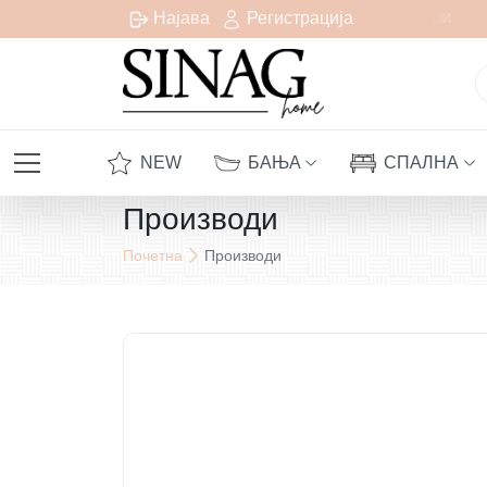
Бесплатна испорака за сите нарачки над 1000 денари
Најава
Регистрација
NEW
БАЊА
СПАЛНА
Производи
Почетна
Производи