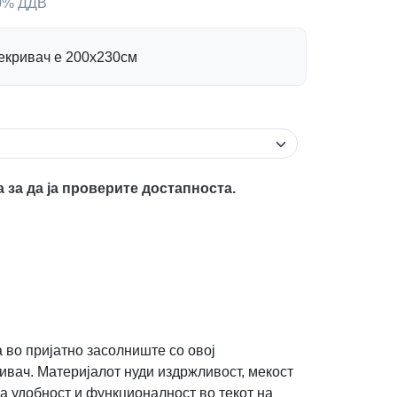
00% ДДВ
рекривач е 200х230см
а за да ја проверите достапноста.
 во пријатно засолниште со овој
ивач. Материјалот нуди издржливост, мекост
а удобност и функционалност во текот на