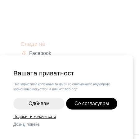
Следи нè
Facebook
Instagram
,
Вашата приватност
Ние користиме колачиња за да ви го овозможиме најдоброто
корисничко искуство на нашиот веб-сајт
Одбивам
Се согласувам
Подеси ги колачињата
Дознај повеќе