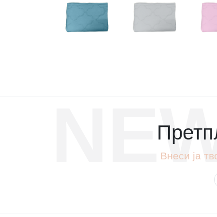
NEW
Претпл
Внеси ја тв