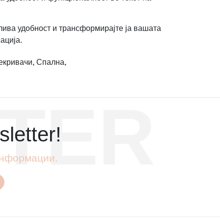
ива удобност и трансформирајте ја вашата
сација.
екривачи
,
Спална
,
TER
letter!
 информации.