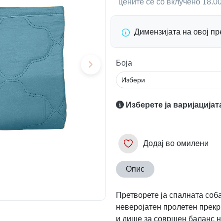
цените се со вклучено 18.
Димензијата на овој п
Боја
Изберете ја варијацијат
Додај во омилени
Опис
Претворете ја спалната соба
неверојатен пролетен прекр
и дише за совршен баланс н