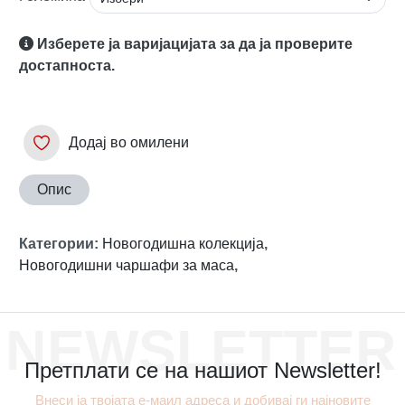
Изберете ја варијацијата за да ја проверите
достапноста.
Додај во омилени
Опис
Категории
:
Новогодишна колекција
,
Новогодишни чаршафи за маса
,
NEWSLETTER
Претплати се на нашиот Newsletter!
Внеси ја твојата е-маил адреса и добивај ги најновите