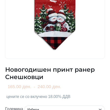
Новогодишен принт ранер
Снешковци
165.00 ден.
-
240.00 ден.
цените се со вклучено 18.00% ДДВ
Големина