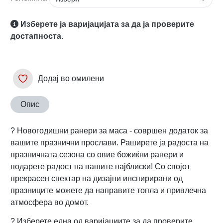
Изберете ја варијацијата за да ја проверите
достапноста.
Додај во омилени
Опис
? Новогодишни ранери за маса - совршен додаток за
вашите празнични прослави. Раширете ја радоста на
празничната сезона со овие божиќни ранери и
подарете радост на вашите најблиски! Со својот
прекрасен спектар на дизајни инспирирани од
празниците можете да направите топла и привлечна
атмосфера во домот.
? Изберете една од варијациите за да проверите