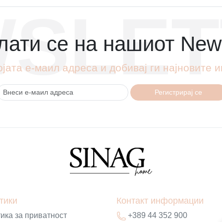
SLET
ати се на нашиот News
ојата е-маил адреса и добивај ги најновите
Регистрирај се
тики
Контакт информации
ика за приватност
+389 44 352 900