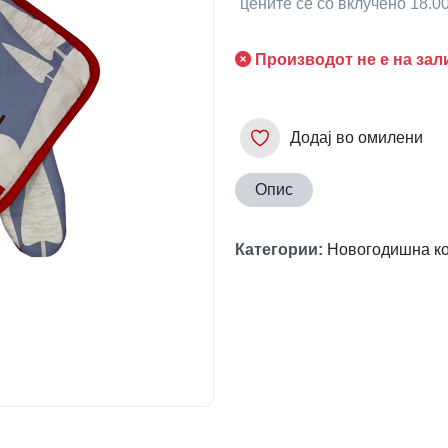
цените се со вклучено 18.
Производот не е на зал
Додај во омилени
Опис
Категории
:
Новогодишна ко