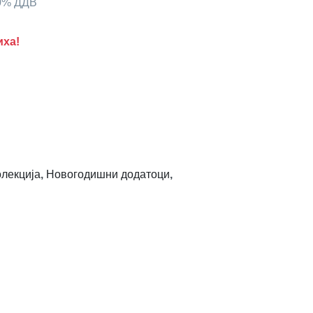
00% ДДВ
иха!
лекција
,
Новогодишни додатоци
,