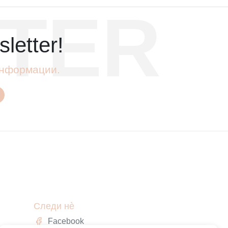
TER
letter!
 информации.
Следи нè
Facebook