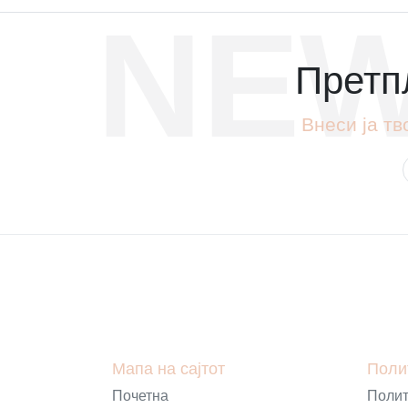
NEW
Претпл
Внеси ја тв
Мапа на сајтот
Поли
Почетна
Полит