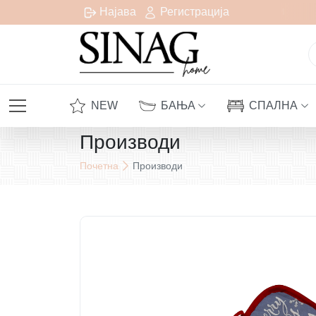
есплатна испорака за сите нарачки над 1000 денари
Најава
Регистрација
NEW
БАЊА
СПАЛНА
Производи
Почетна
Производи