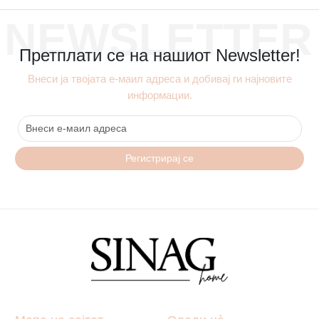
NEWSLETTER
Претплати се на нашиот Newsletter!
Внеси ја твојата е-маил адреса и добивај ги најновите
информации.
Регистрирај се