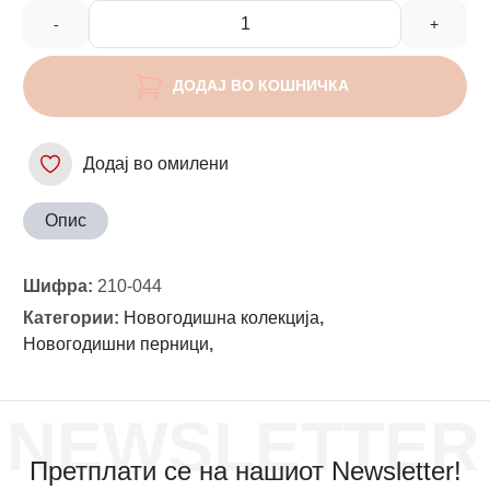
-
+
ДОДАЈ ВО КОШНИЧКА
Додај во омилени
Опис
Шифра
:
210-044
Категории
:
Новогодишна колекција
,
Новогодишни перници
,
NEWSLETTER
Претплати се на нашиот Newsletter!