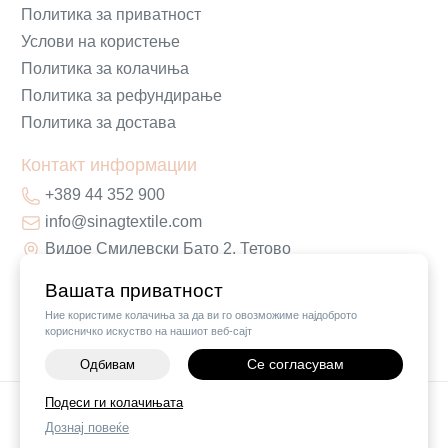
Политика за приватност
Услови на користење
Политика за колачиња
Политика за рефундирање
Политика за достава
Контакт информации
+389 44 352 900
info@sinagtextile.com
Видое Смилевски Бато 2, Тетово
Вашата приватност
Ние користиме колачиња за да ви го овозможиме најдоброто
корисничко искуство на нашиот веб-сајт
Се согласувам
Одбивам
Подеси ги колачињата
©
2026
Vendor x
Sinag Home
Дознај повеќе
Поставки за колачиња
|
Пријави проблем