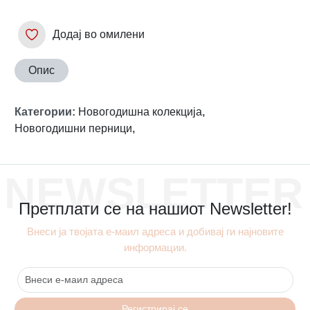
Додај во омилени
Опис
Категории
:
Новогодишна колекција
,
Новогодишни перници
,
NEWSLETTER
Претплати се на нашиот Newsletter!
Внеси ја твојата е-маил адреса и добивај ги најновите
информации.
Регистрирај се