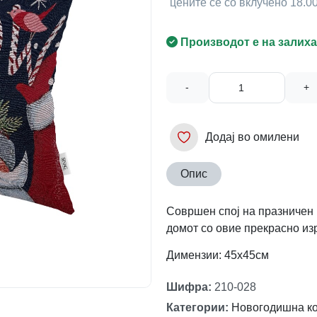
цените се со вклучено 18.
Производот е на залиха
-
+
Додај во омилени
Опис
Совршен спој на празничен 
домот со овие прекрасно из
Димензии: 45x45см
Шифра
:
210-028
Категории
:
Новогодишна ко