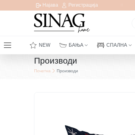
Бесплатна испорака за сите нарачки над 1000 денари
Најава
Регистрација
NEW
БАЊА
СПАЛНА
Производи
Почетна
Производи