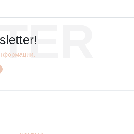
TER
letter!
 информации.