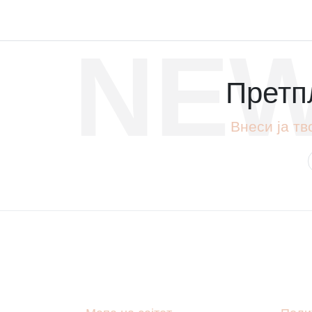
NEW
Претпл
Внеси ја тв