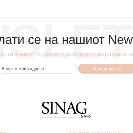
SLET
ати се на нашиот News
ојата е-маил адреса и добивај ги најновите
Регистрирај се