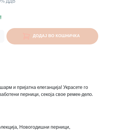
00% ДДВ
!
ДОДАЈ ВО КОШНИЧКА
шарм и пријатна елеганција! Украсете го
работени перници, секоја свое ремек-дело.
лекција
,
Новогодишни перници
,