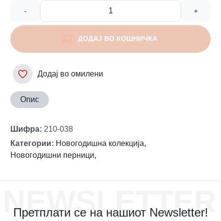
-
+
ДОДАЈ ВО КОШНИЧКА
Додај во омилени
Опис
Шифра
:
210-038
Категории
:
Новогодишна колекција
,
Новогодишни перници
,
NEWSLETTER
Претплати се на нашиот Newsletter!