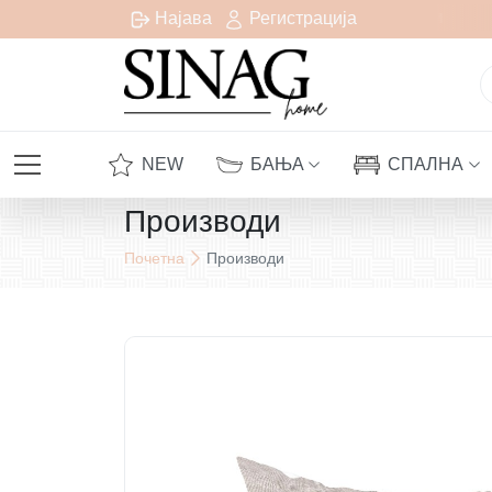
есплатна испорака за сите нарачки над 1000 денари
Најава
Регистрација
NEW
БАЊА
СПАЛНА
Производи
Почетна
Производи