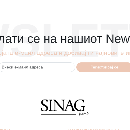
SLET
ати се на нашиот News
ојата е-маил адреса и добивај ги најновите
Регистрирај се