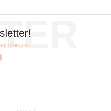
TER
letter!
 информации.