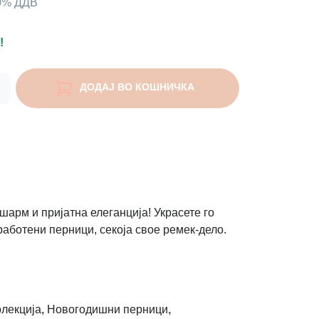
00% ДДВ
!
ДОДАЈ ВО КОШНИЧКА
шарм и пријатна елеганција! Украсете го
работени перници, секоја свое ремек-дело.
лекција
,
Новогодишни перници
,