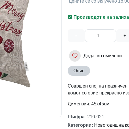
цените се со вклучено 18.
Производот е на залиха
-
+
Додај во омилени
Опис
Совршен спој на празничен 
домот со овие прекрасно из
Димензии: 45x45см
Шифра
:
210-021
Категории
:
Новогодишна ко