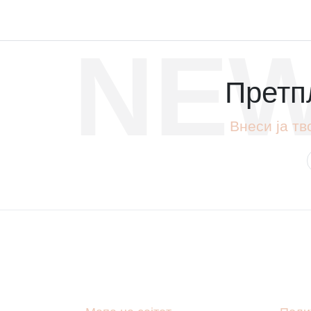
NEW
Претпл
Внеси ја тв