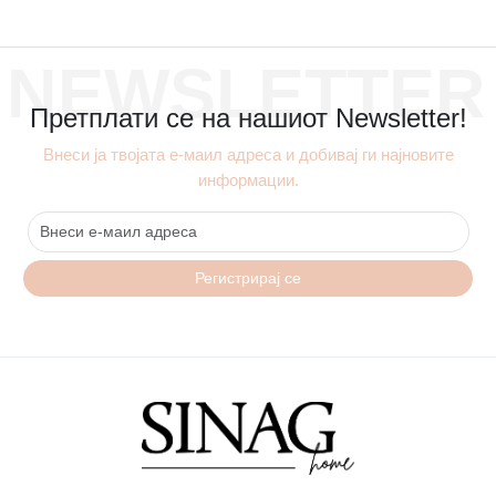
NEWSLETTER
Претплати се на нашиот Newsletter!
Внеси ја твојата е-маил адреса и добивај ги најновите
информации.
Регистрирај се