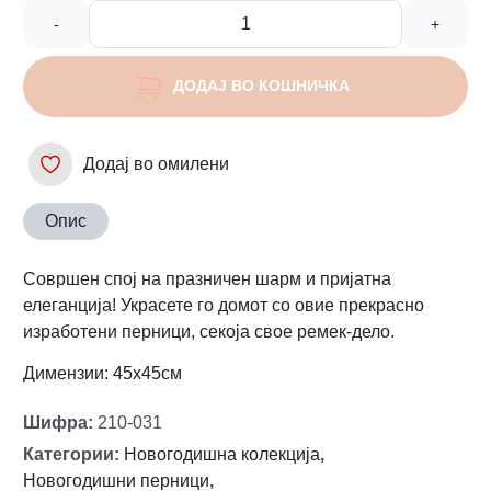
-
+
ДОДАЈ ВО КОШНИЧКА
Додај во омилени
Опис
Совршен спој на празничен шарм и пријатна
елеганција! Украсете го домот со овие прекрасно
изработени перници, секоја свое ремек-дело.
Димензии: 45x45см
Шифра
:
210-031
Категории
:
Новогодишна колекција
,
Новогодишни перници
,