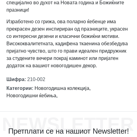
специјално во духот на Новата година и Божиќните
празници!
Изработено со грижа, ова поларно ќебенце има
прекрасен дезен инспириран од празниците, украсен
со интересни дезени и класични божиќни мотиви.
Висококвалитетната, кадифена ткаенина обезбедува
пријатно чувство, што го прави идеален придружник
за студените вечери покрај каминот или пријатен
додаток на вашиот новогодишен декор.
Шифра
:
210-002
Категории
:
Новогодишна колекција
,
Новогодишни ќебиња
,
NEWSLETTER
Претплати се на нашиот Newsletter!