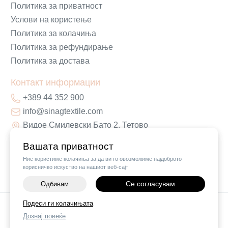
Политика за приватност
Услови на користење
Политика за колачиња
Политика за рефундирање
Политика за достава
Контакт информации
+389 44 352 900
info@sinagtextile.com
Видое Смилевски Бато 2, Тетово
Вашата приватност
Ние користиме колачиња за да ви го овозможиме најдоброто
корисничко искуство на нашиот веб-сајт
Се согласувам
Одбивам
Подеси ги колачињата
©
2026
Vendor x
Sinag Home
Дознај повеќе
Поставки за колачиња
|
Пријави проблем