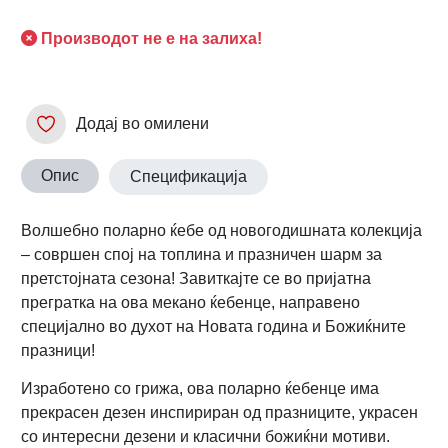
Производот не е на залиха!
Додај во омилени
Опис
Спецификација
Волшебно поларно ќебе од новогодишната колекција
– совршен спој на топлина и празничен шарм за
претстојната сезона! Завиткајте се во пријатна
прегратка на ова мекано ќебенце, направено
специјално во духот на Новата година и Божиќните
празници!
Изработено со грижа, ова поларно ќебенце има
прекрасен дезен инспириран од празниците, украсен
со интересни дезени и класични божиќни мотиви.