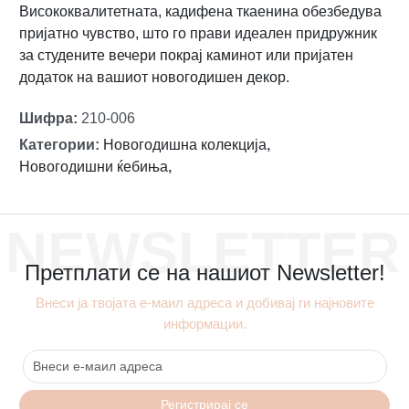
Висококвалитетната, кадифена ткаенина обезбедува
пријатно чувство, што го прави идеален придружник
за студените вечери покрај каминот или пријатен
додаток на вашиот новогодишен декор.
Шифра
:
210-006
Категории
:
Новогодишна колекција
,
Новогодишни ќебиња
,
NEWSLETTER
Претплати се на нашиот Newsletter!
Внеси ја твојата е-маил адреса и добивај ги најновите
информации.
Регистрирај се