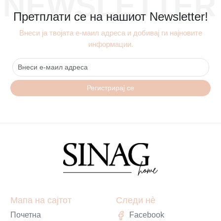
NEWSLETTER
Претплати се на нашиот Newsletter!
Внеси ја твојата е-маил адреса и добивај ги најновите
информации.
Регистрирај се
Мапа на сајтот
Следи нè
Почетна
Facebook