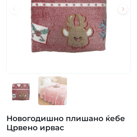
Новогодишно плишано ќебе
Црвено ирвас