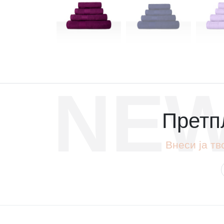
NEW
Претпл
Внеси ја тв