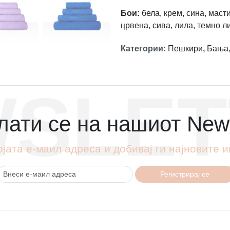
Бои:
бела, крем, сина, мастил
црвена, сива, лила, темно л
Категории
:
Пешкири
,
Бања
SLET
ати се на нашиот News
ојата е-маил адреса и добивај ги најновите
Регистрирај се