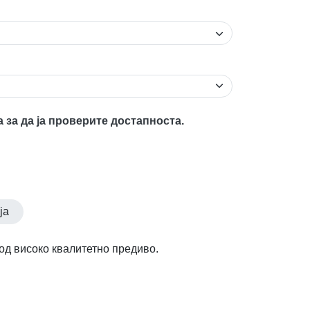
а за да ја проверите достапноста.
ја
д високо квалитетно предиво.