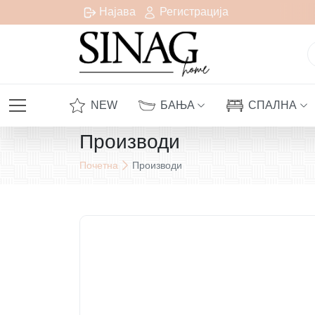
есплатна испорака за сите нарачки над 1000 денари
Најава
Регистрација
NEW
БАЊА
СПАЛНА
Производи
Почетна
Производи