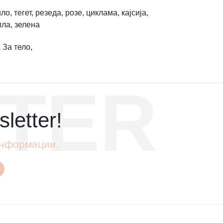
о, тегет, резеда, розе, циклама, кајсија,
ила, зелена
,
За тело
,
TER
letter!
 информации.