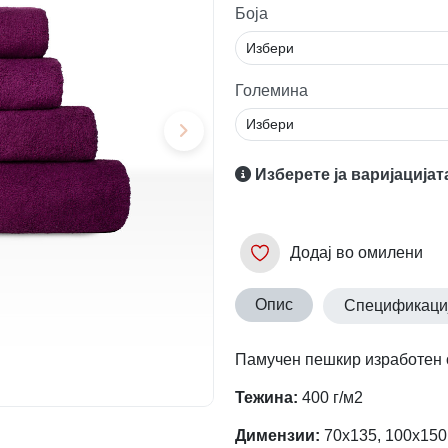
Боја
Големина
Изберете ја варијацијат
Додај во омилени
Опис
Спецификаци
Памучен пешкир изработен о
Тежина:
400 г/м2
Димензии:
70х135, 100х150