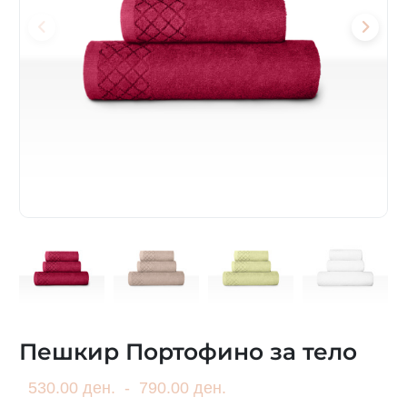
Пешкир Портофино за тело
530.00 ден.
-
790.00 ден.