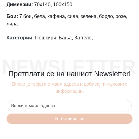
Димензии:
70х140, 100х150
Бои:
7 бои, бела, кафена, сива, зелена, бордо, розе,
лила
Категории
:
Пешкири
,
Бања
,
За тело
,
NEWSLETTER
Претплати се на нашиот Newsletter!
Внеси ја твојата е-маил адреса и добивај ги најновите
информации.
Регистрирај се