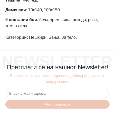
Тежина:
440 г/м2
Димензии:
70х140, 100х150
6 достапни бои:
бела, крем, сива, резеда, розе,
темна лила
Категории
:
Пешкири
,
Бања
,
За тело
,
NEWSLETTER
Претплати се на нашиот Newsletter!
Внеси ја твојата е-маил адреса и добивај ги најновите
информации.
Регистрирај се